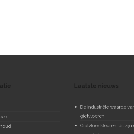
atie
Laatste nieuws
n
De industriële waarde va
gietvloeren
doen
Gietvloer kleuren: dit zijn
houd