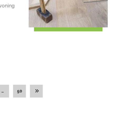
 woning
…
50