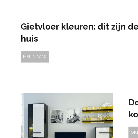
Gietvloer kleuren: dit zijn 
huis
MEI 12, 2026
De
ko
OKT