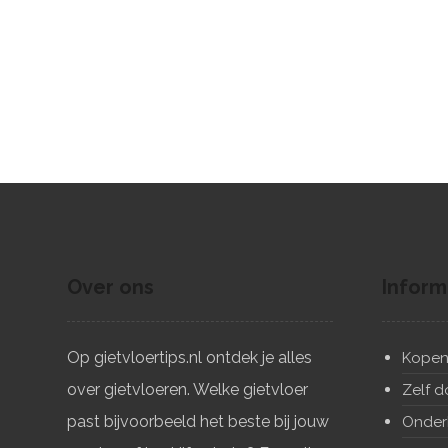
Over ons
Inform
Op gietvloertips.nl ontdek je alles
Kope
over gietvloeren. Welke gietvloer
Zelf 
past bijvoorbeeld het beste bij jouw
Onder