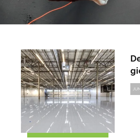
De
gi
JUN