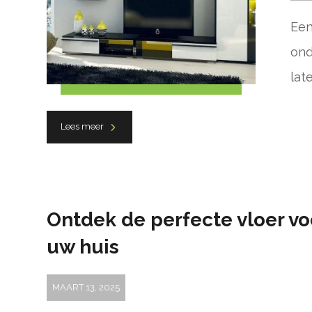
Een
ond
lat
Lees meer
Ontdek de perfecte vloer vo
uw huis
MAART 13, 2025