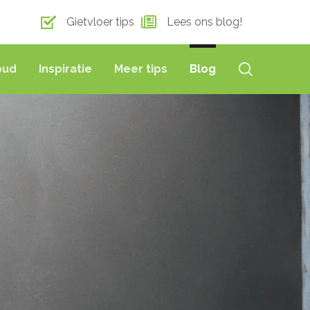
Gietvloer tips
Lees ons blog!
oud
Inspiratie
Meer tips
Blog