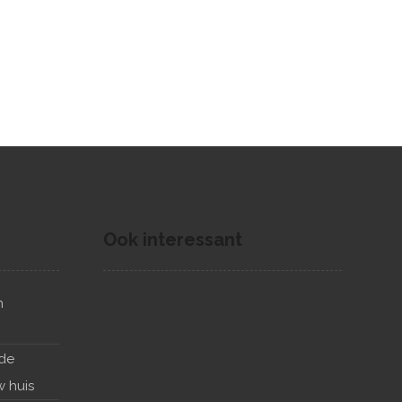
Ook interessant
n
 de
w huis