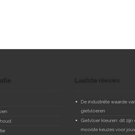
atie
Laatste nieuws
n
De industriële waarde va
gietvloeren
doen
Gietvloer kleuren: dit zijn
houd
mooiste keuzes voor jou
tie