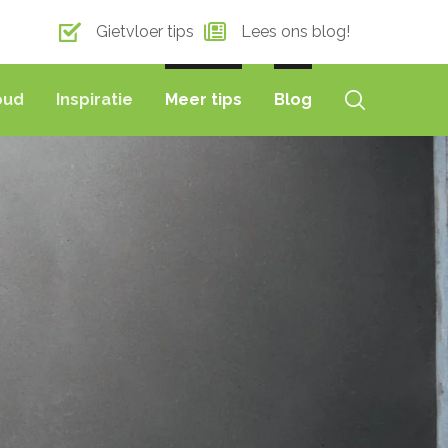
Gietvloer tips
Lees ons blog!
oud
Inspiratie
Meer tips
Blog