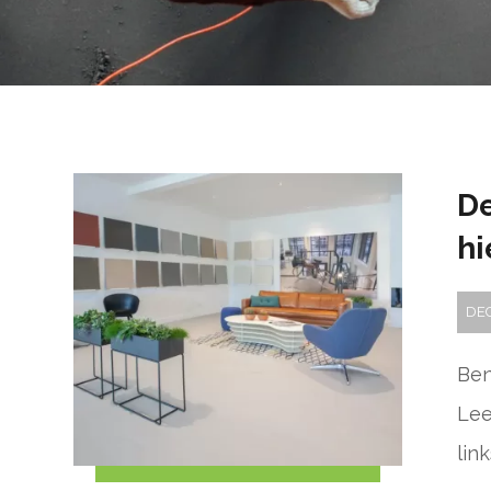
De
hi
DEC
Ben
Lee
link